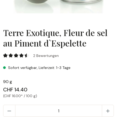
Terre Exotique, Fleur de sel
au Piment d`Espelette
Terre Exotique, Fleur de sel au Piment d`Espelette
2 Bewertungen
Durchschnittliche Bewertung von 4.5 von 5 Sternen
Sofort verfügbar, Lieferzeit: 1-3 Tage
90 g
CHF 14.40
(CHF 16.00* / 100 g)
P