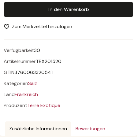
In den Warenkorb
Zum Merkzettel hinzufügen
Verfügbarkeit
30
Artikelnummer
TEX201520
GTIN
3760063320541
Kategorien
Salz
Land
Frankreich
Produzent
Terre Exotique
Zusätzliche Informationen
Bewertungen