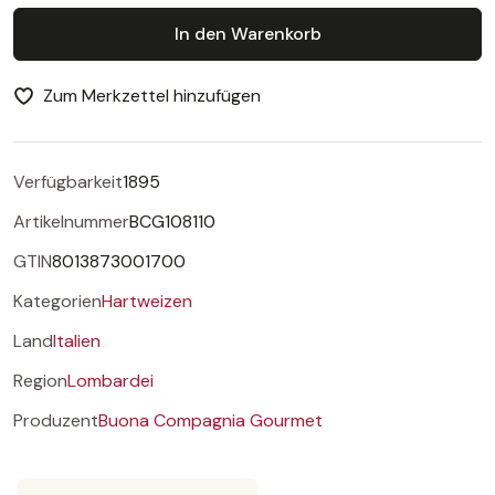
In den Warenkorb
Zum Merkzettel hinzufügen
Verfügbarkeit
1895
Artikelnummer
BCG108110
GTIN
8013873001700
Kategorien
Hartweizen
Land
Italien
Region
Lombardei
Produzent
Buona Compagnia Gourmet