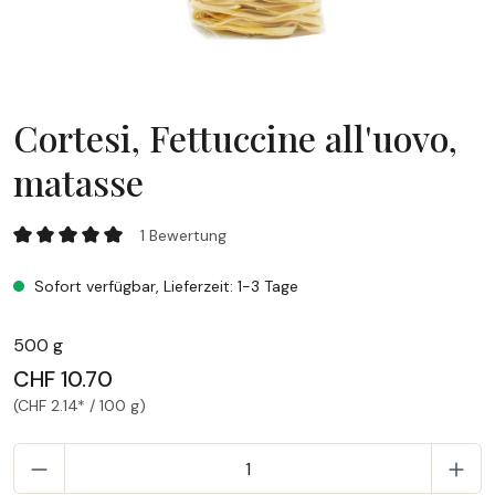
Cortesi, Fettuccine all'uovo,
matasse
Cortesi, Fettuccine all'uovo, matasse
1 Bewertung
Durchschnittliche Bewertung von 5 von 5 Sternen
Sofort verfügbar, Lieferzeit: 1-3 Tage
500 g
CHF 10.70
(CHF 2.14* / 100 g)
P