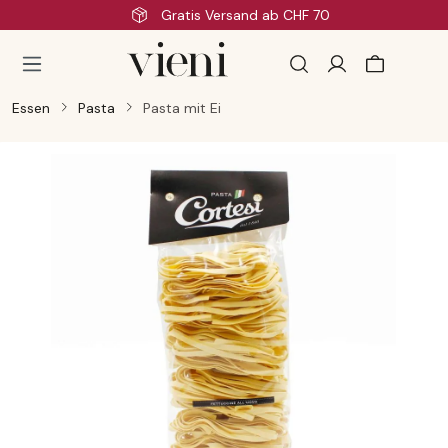
Gratis Versand ab CHF 70
Zum Hauptinhalt springen
Essen
Pasta
Pasta mit Ei
Bildergalerie überspringen