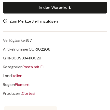
In den Warenkorb
Zum Merkzettel hinzufügen
Verfügbarkeit
87
Artikelnummer
COR102206
GTIN
8009334110029
Kategorien
Pasta mit Ei
Land
Italien
Region
Piemont
Produzent
Cortesi