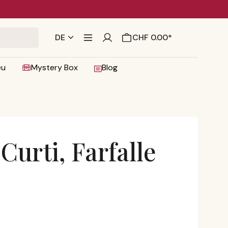
ng
DE
CHF 0.00*
eu
Mystery Box
Blog
 Curti, Farfalle
ovo
 von 4 von 5 Sternen