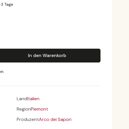
1-3 Tage
odukt Anzahl: Gib den gewünschten Wert e
In den Warenkorb
en
Land
Italien
Region
Piemont
Produzent
Arco dei Sapori