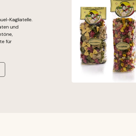
uel-Kagliatelle.
aten und
ntöne,
te für