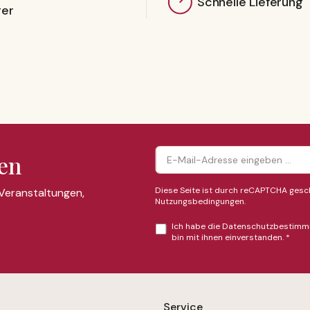
Schnelle Lieferung
ger
en
Diese Seite ist durch reCAPTCHA gesch
 Veranstaltungen,
Nutzungsbedingungen
.
Ich habe die
Datenschutzbestimm
bin mit ihnen einverstanden.
*
Service