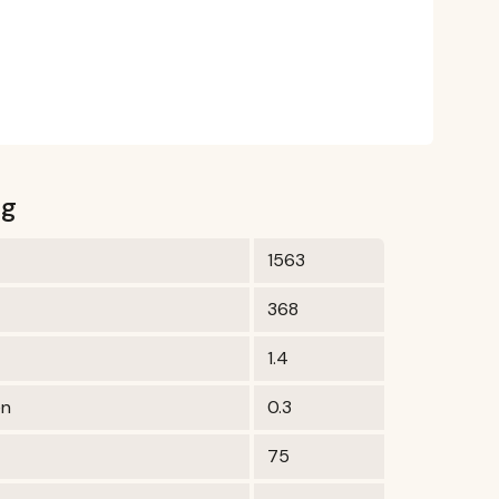
0g
1563
368
1.4
en
0.3
75