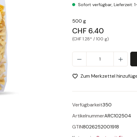
Sofort verfügbar, Lieferzeit: 
500 g
CHF 6.40
(CHF 1.28* / 100 g)
Pr
Zum Merkzettel hinzufüg
Verfügbarkeit
350
Artikelnummer
ARC102504
GTIN
8026252001918