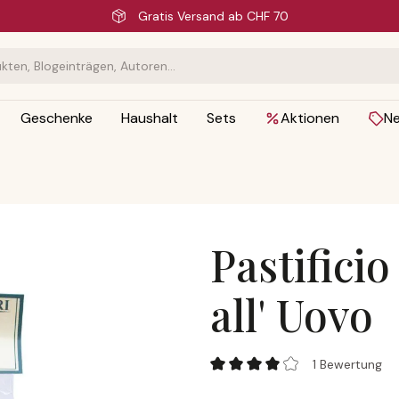
Schnelle Lieferu
Geschenke
Haushalt
Sets
Aktionen
N
Pastificio
all' Uovo
Pastificio Curti, Farfalle all' U
1 Bewertung
Durchschnittliche Bewertung