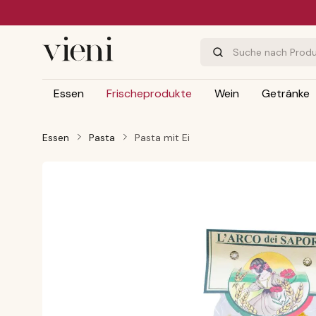
m Hauptinhalt springen
Zur Suche springen
Zur Hauptnavigation springen
Essen
Frischeprodukte
Wein
Getränke
Essen
Pasta
Pasta mit Ei
Bildergalerie überspringen