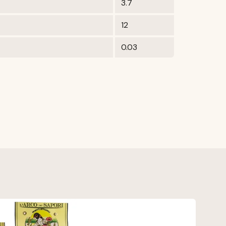
3.7
12
0.03