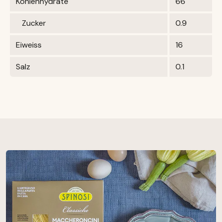
Kohlenhydrate
66
Zucker
0.9
Eiweiss
16
Salz
0.1