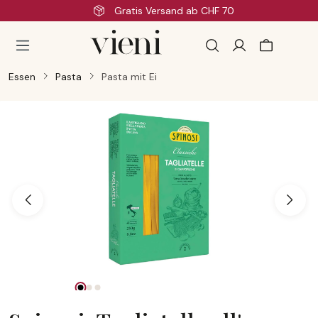
s Versand ab CHF 70
Sch
Zum Hauptinhalt springen
Essen
Pasta
Pasta mit Ei
Bildergalerie überspringen