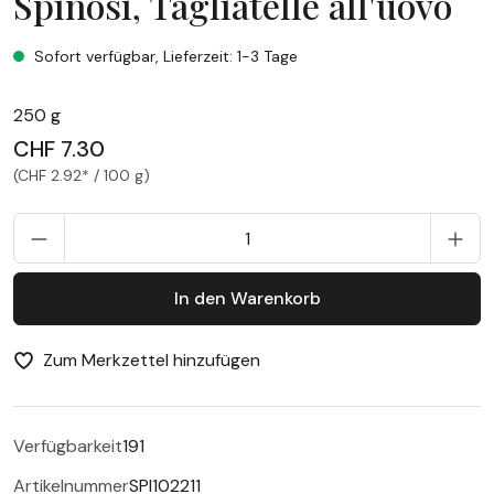
Spinosi, Tagliatelle all'uovo
Spinosi, Tagliatelle all'uovo
Sofort verfügbar, Lieferzeit: 1-3 Tage
250 g
CHF 7.30
(CHF 2.92* / 100 g)
P
In den Warenkorb
Zum Merkzettel hinzufügen
Verfügbarkeit
191
Artikelnummer
SPI102211