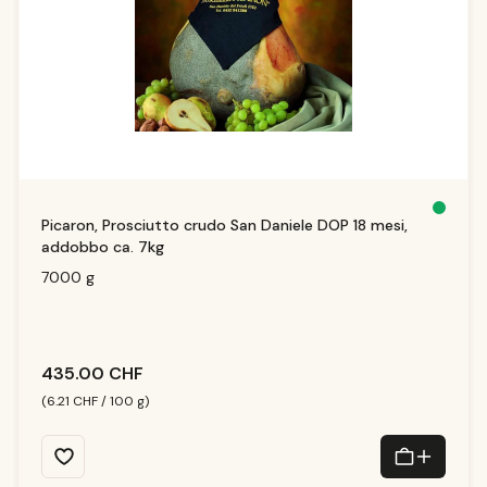
D
Picaron, Prosciutto crudo San Daniele DOP 18 mesi,
is
p
addobbo ca. 7kg
o
ni
b
7000 g
le
,
d
él
ai
d
e
li
435.00 CHF
v
r
ai
(6.21 CHF / 100 g)
s
o
n
:
1
-
3
T