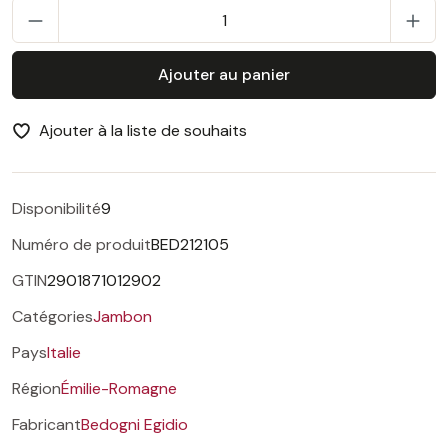
Q
Ajouter au panier
Ajouter à la liste de souhaits
Disponibilité
9
Numéro de produit
BED212105
GTIN
2901871012902
Catégories
Jambon
Pays
Italie
Région
Émilie-Romagne
Fabricant
Bedogni Egidio