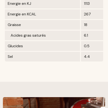
Energie en KJ
1113
Energie en KCAL
267
Graisse
18
Acides gras saturés
6.1
Glucides
0.5
Sel
4.4