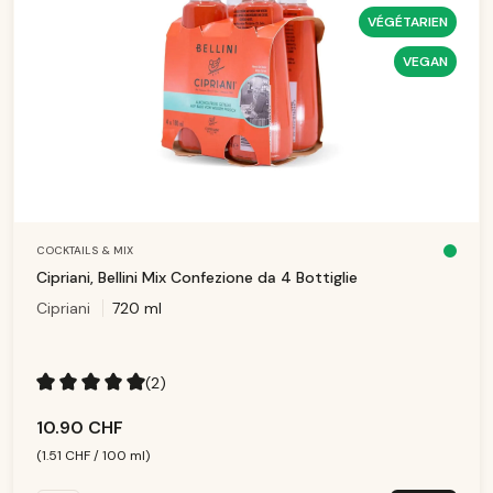
VÉGÉTARIEN
VEGAN
COCKTAILS & MIX
D
is
Cipriani, Bellini Mix Confezione da 4 Bottiglie
p
o
Cipriani
720 ml
ni
b
le
,
d
él
ai
(2)
d
e
Note moyenne de 5 sur 5 étoiles
li
v
10.90 CHF
r
ai
s
(1.51 CHF / 100 ml)
o
n
: