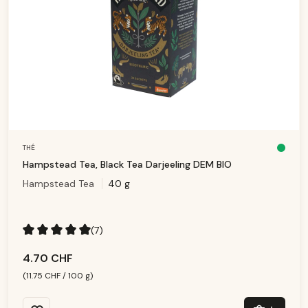
THÉ
D
is
Hampstead Tea, Black Tea Darjeeling DEM BIO
p
o
Hampstead Tea
40 g
ni
b
le
,
d
él
ai
(7)
d
e
Note moyenne de 5 sur 5 étoiles
li
v
4.70 CHF
r
ai
s
(11.75 CHF / 100 g)
o
n
:
1