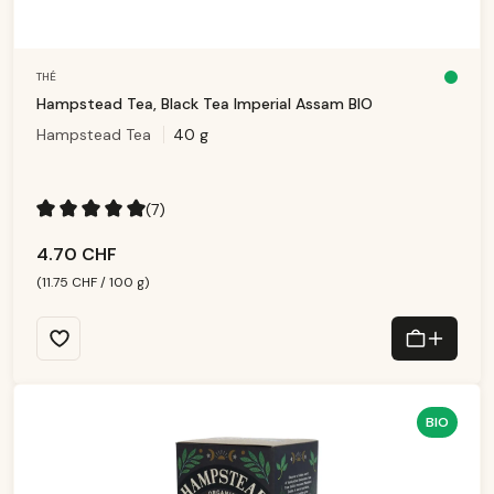
THÉ
D
is
Hampstead Tea, Black Tea Imperial Assam BIO
p
o
Hampstead Tea
40 g
ni
b
le
,
d
él
ai
(7)
d
e
Note moyenne de 5 sur 5 étoiles
li
v
4.70 CHF
r
ai
s
(11.75 CHF / 100 g)
o
n
:
1
-
3
T
a
g
e
BIO