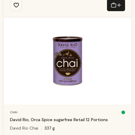
1
-
3
T
a
g
e
CHAI
D
is
David Rio, Orca Spice sugarfree Retail 12 Portions
p
o
David Rio Chai
337 g
ni
b
le