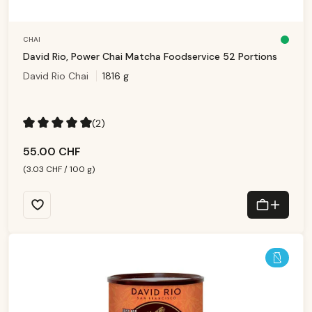
CHAI
D
is
David Rio, Power Chai Matcha Foodservice 52 Portions
p
o
David Rio Chai
1816 g
ni
b
le
,
d
él
ai
(2)
d
e
Note moyenne de 5 sur 5 étoiles
li
v
55.00 CHF
r
ai
s
(3.03 CHF / 100 g)
o
n
:
1
-
3
T
a
g
e