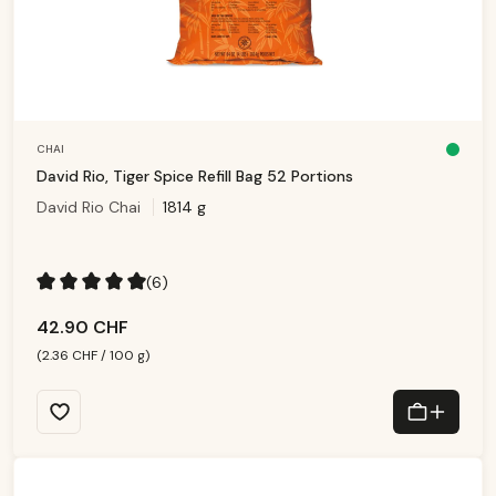
CHAI
D
is
David Rio, Tiger Spice Refill Bag 52 Portions
p
o
David Rio Chai
1814 g
ni
b
le
,
d
él
ai
(6)
d
e
Note moyenne de 5 sur 5 étoiles
li
v
42.90 CHF
r
ai
s
(2.36 CHF / 100 g)
o
n
:
1
-
3
T
a
g
e