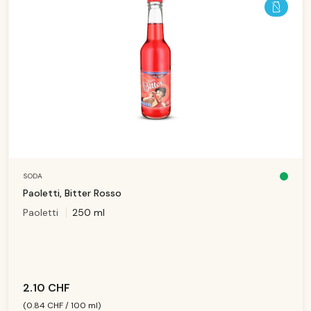
SODA
D
is
Paoletti, Bitter Rosso
p
o
Paoletti
250 ml
ni
b
le
,
d
él
ai
d
e
li
v
2.10 CHF
r
ai
s
(0.84 CHF / 100 ml)
o