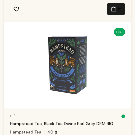
:
1
-
3
T
a
g
e
BIO
THÉ
D
is
Hampstead Tea, Black Tea Divine Earl Grey DEM BIO
p
o
Hampstead Tea
40 g
ni