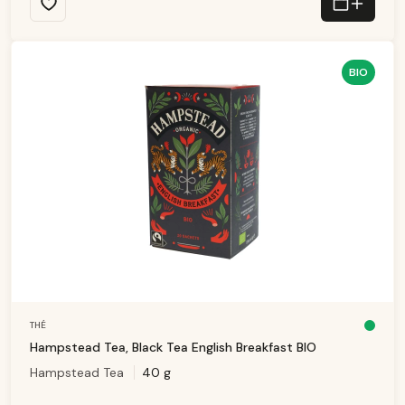
-
3
T
a
g
e
BIO
THÉ
D
is
Hampstead Tea, Black Tea English Breakfast BIO
p
o
Hampstead Tea
40 g
ni
b
le
,