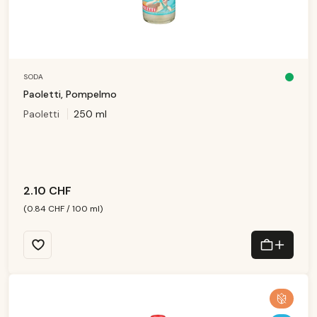
SODA
D
is
Paoletti, Pompelmo
p
o
Paoletti
250 ml
ni
b
le
,
d
él
ai
d
e
li
v
2.10 CHF
r
ai
s
(0.84 CHF / 100 ml)
o
n
:
1
-
3
T
a
g
e