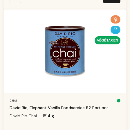
T
a
g
e
VÉGÉTARIEN
CHAI
D
is
David Rio, Elephant Vanilla Foodservice 52 Portions
p
o
David Rio Chai
1814 g
ni
b
le
,
d