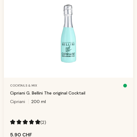
COCKTAILS & MIX
D
is
Cipriani G. Bellini The original Cocktail
p
o
Cipriani
200 ml
ni
b
le
,
d
él
ai
(2)
d
e
Note moyenne de 5 sur 5 étoiles
li
v
5.90 CHF
r