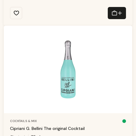
n
:
1
-
3
T
a
g
e
COCKTAILS & MIX
D
is
Cipriani G. Bellini The original Cocktail
p
o