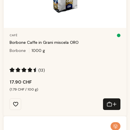
CAFÉ
D
is
Borbone Caffe in Grani miscela ORO
p
o
Borbone
1000 g
ni
b
le
,
d
él
ai
(13)
d
e
Note moyenne de 4.54 sur 5 étoiles
li
v
17.90 CHF
r
ai
s
(1.79 CHF / 100 g)
o
n
:
1
-
3
T
a
g
e