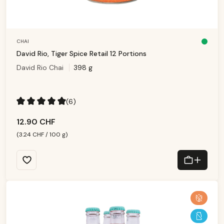
CHAI
D
is
David Rio, Tiger Spice Retail 12 Portions
p
o
David Rio Chai
398 g
ni
b
le
,
d
él
ai
(6)
d
e
Note moyenne de 5 sur 5 étoiles
li
v
12.90 CHF
r
ai
s
(3.24 CHF / 100 g)
o
n
:
1
-
3
T
a
g
e