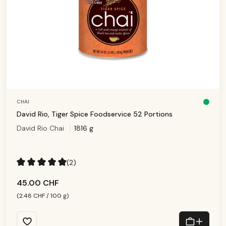
CHAI
D
is
David Rio, Tiger Spice Foodservice 52 Portions
p
o
David Rio Chai
1816 g
ni
b
le
,
d
él
ai
(2)
d
e
Note moyenne de 5 sur 5 étoiles
li
v
45.00 CHF
r
ai
s
(2.48 CHF / 100 g)
o
n
:
1
-
3