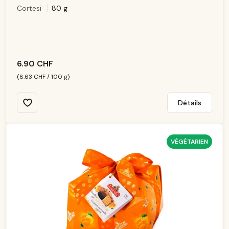
d
Cortesi
80 g
is
p
o
ni
b
le
6.90 CHF
(8.63 CHF / 100 g)
Détails
VÉGÉTARIEN