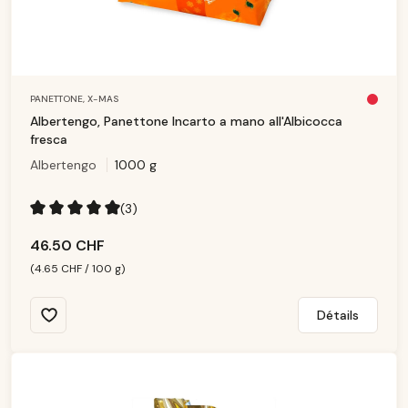
PANETTONE,
X-MAS
Pl
u
Albertengo, Panettone Incarto a mano all'Albicocca
s
d
fresca
is
p
Albertengo
1000 g
o
ni
b
le
(3)
Note moyenne de 5 sur 5 étoiles
46.50 CHF
(4.65 CHF / 100 g)
Détails