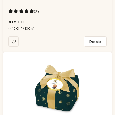
ni
b
le
(2)
Note moyenne de 5 sur 5 étoiles
41.50 CHF
(4.15 CHF / 100 g)
Détails