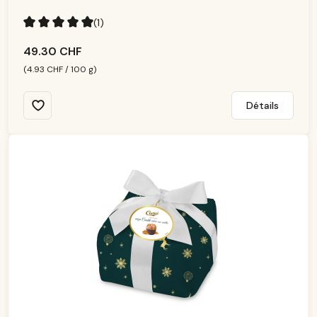
b
le
(1)
Note moyenne de 5 sur 5 étoiles
49.30 CHF
(4.93 CHF / 100 g)
Détails