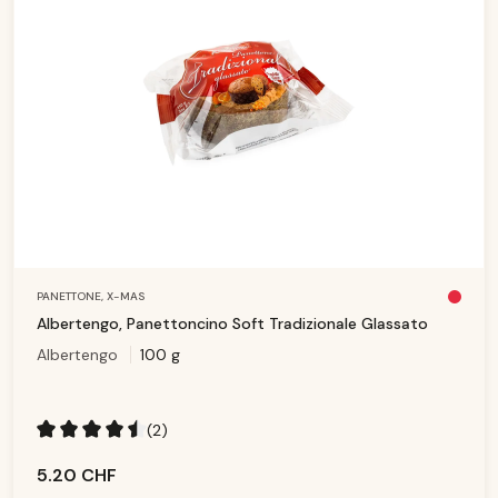
PANETTONE,
X-MAS
Pl
u
Albertengo, Panettoncino Soft Tradizionale Glassato
s
d
Albertengo
100 g
is
p
o
ni
b
le
(2)
Note moyenne de 4.5 sur 5 étoiles
5.20 CHF