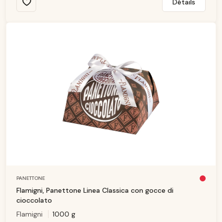
Détails
PANETTONE
Pl
u
Flamigni, Panettone Linea Classica con gocce di
s
d
cioccolato
is
p
Flamigni
1000 g
o
ni