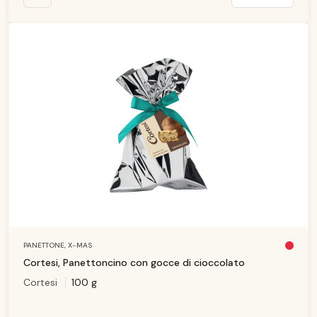
PANETTONE,
X-MAS
Pl
u
Cortesi, Panettoncino con gocce di cioccolato
s
d
Cortesi
100 g
is
p
o
ni
b