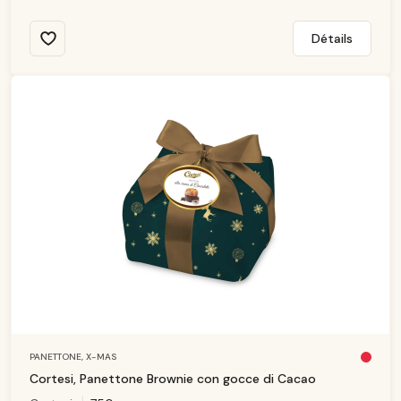
Détails
PANETTONE,
X-MAS
Pl
u
Cortesi, Panettone Brownie con gocce di Cacao
s
d