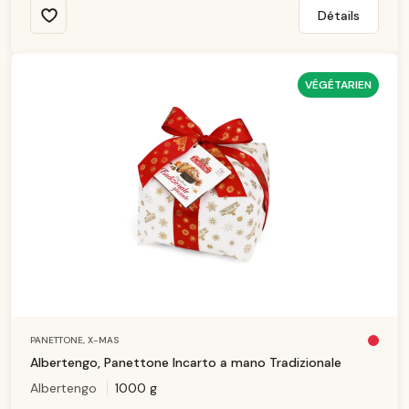
Détails
VÉGÉTARIEN
PANETTONE,
X-MAS
Pl
u
Albertengo, Panettone Incarto a mano Tradizionale
s
d
Albertengo
1000 g
is
p
o