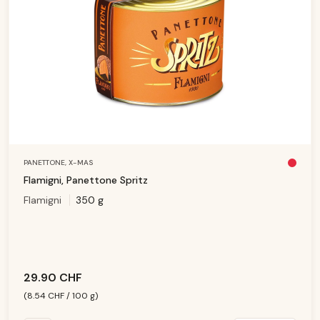
PANETTONE,
X-MAS
Pl
u
Flamigni, Panettone Spritz
s
d
Flamigni
350 g
is
p
o
ni
b
le
29.90 CHF
(8.54 CHF / 100 g)