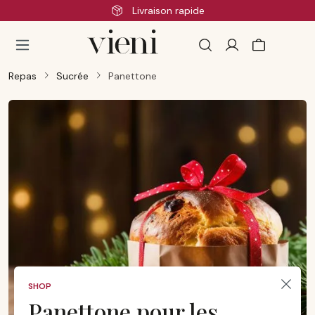
Livraison rapide
Passer au contenu principal
Repas
Sucrée
Panettone
SHOP
Panettone pour les