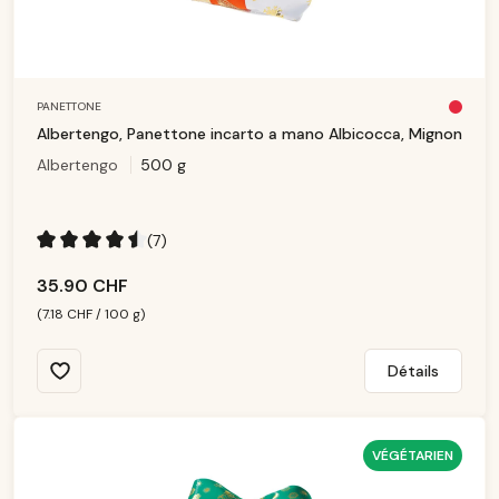
PANETTONE
Pl
u
Albertengo, Panettone incarto a mano Albicocca, Mignon
s
d
Albertengo
500 g
is
p
o
ni
b
le
(7)
Note moyenne de 4.43 sur 5 étoiles
35.90 CHF
(7.18 CHF / 100 g)
Détails
VÉGÉTARIEN