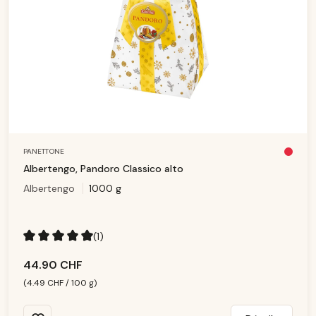
PANETTONE
Pl
u
Albertengo, Pandoro Classico alto
s
d
Albertengo
1000 g
is
p
o
ni
b
le
(1)
Note moyenne de 5 sur 5 étoiles
44.90 CHF
(4.49 CHF / 100 g)