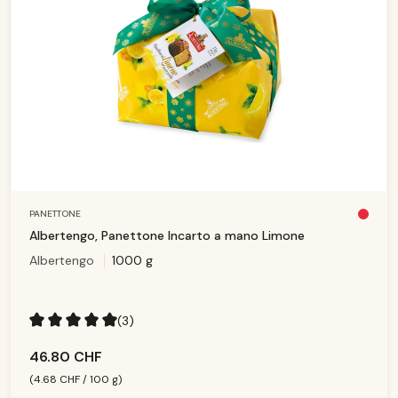
PANETTONE
Pl
u
Albertengo, Panettone Incarto a mano Limone
s
d
Albertengo
1000 g
is
p
o
ni
b
le
(3)
Note moyenne de 5 sur 5 étoiles
46.80 CHF
(4.68 CHF / 100 g)