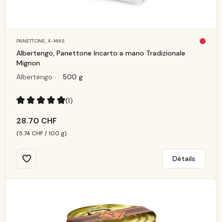
PANETTONE,
X-MAS
Pl
u
Albertengo, Panettone Incarto a mano Tradizionale
s
d
Mignon
is
p
Albertengo
500 g
o
ni
b
le
(1)
Note moyenne de 5 sur 5 étoiles
28.70 CHF
(5.74 CHF / 100 g)
Détails