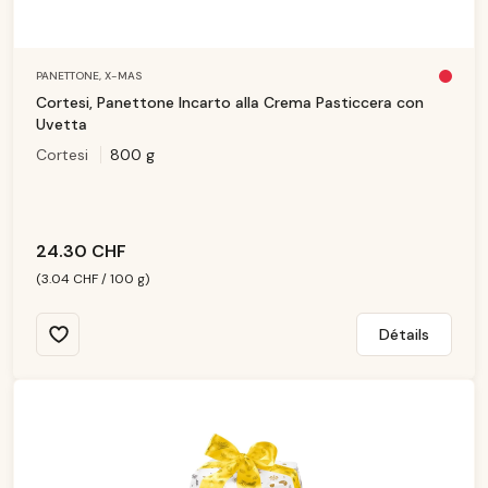
PANETTONE,
X-MAS
Pl
u
Cortesi, Panettone Incarto alla Crema Pasticcera con
s
d
Uvetta
is
p
Cortesi
800 g
o
ni
b
le
24.30 CHF
(3.04 CHF / 100 g)
Détails