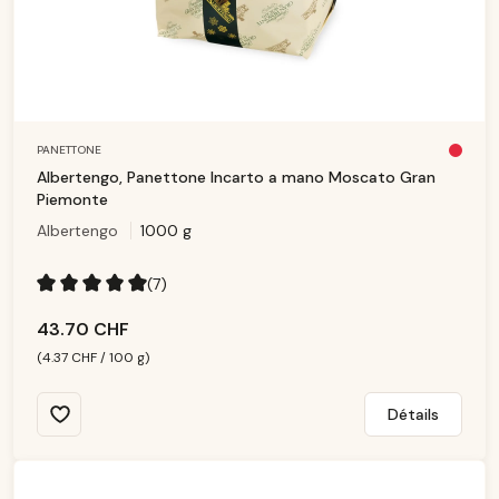
PANETTONE
Pl
u
Albertengo, Panettone Incarto a mano Moscato Gran
s
d
Piemonte
is
p
Albertengo
1000 g
o
ni
b
le
(7)
Note moyenne de 5 sur 5 étoiles
43.70 CHF
(4.37 CHF / 100 g)
Détails