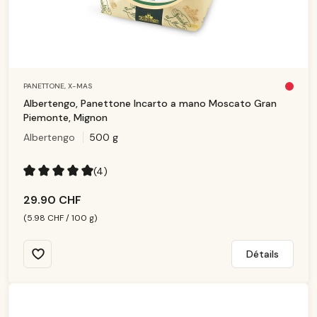
PANETTONE,
X-MAS
Pl
u
Albertengo, Panettone Incarto a mano Moscato Gran
s
d
Piemonte, Mignon
is
p
Albertengo
500 g
o
ni
b
le
(4)
Note moyenne de 5 sur 5 étoiles
29.90 CHF
(5.98 CHF / 100 g)
Détails