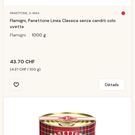
PANETTONE,
X-MAS
Pl
u
Flamigni, Panettone Linea Classica senza canditi solo
s
d
uvetta
is
p
Flamigni
1000 g
o
ni
b
le
43.70 CHF
(4.37 CHF / 100 g)
Détails