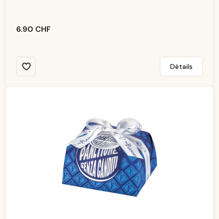
le
6.90 CHF
Détails