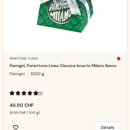
PANETTONE,
X-MAS
Pl
u
Flamigni, Panettone Linea Classica Incarto Milano Basso
s
d
Flamigni
1000 g
is
p
o
ni
b
le
(1)
Note moyenne de 5 sur 5 étoiles
43.50 CHF
(4.35 CHF / 100 g)
Détails