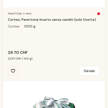
PANETTONE,
X-MAS
Pl
u
Cortesi, Panettone Incarto senza canditi (solo Uvetta)
s
d
Cortesi
1000 g
is
p
o
ni
b
le
29.70 CHF
(2.97 CHF / 100 g)
Détails