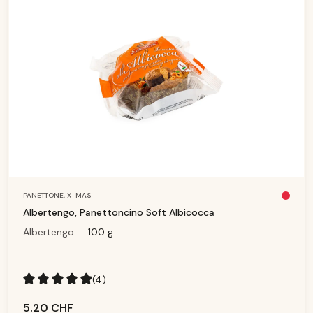
PANETTONE,
X-MAS
Pl
u
Albertengo, Panettoncino Soft Albicocca
s
d
Albertengo
100 g
is
p
o
ni
b
le
(4)
Note moyenne de 5 sur 5 étoiles
5.20 CHF