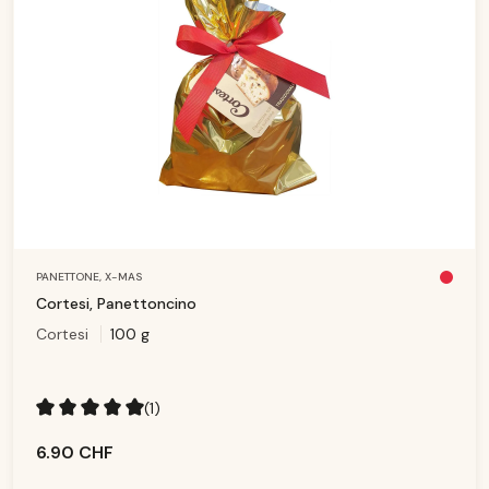
PANETTONE,
X-MAS
Pl
u
Cortesi, Panettoncino
s
d
Cortesi
100 g
is
p
o
ni
b
le
(1)
Note moyenne de 5 sur 5 étoiles
6.90 CHF