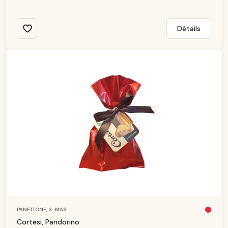
Détails
PANETTONE,
X-MAS
Pl
u
Cortesi, Pandorino
s