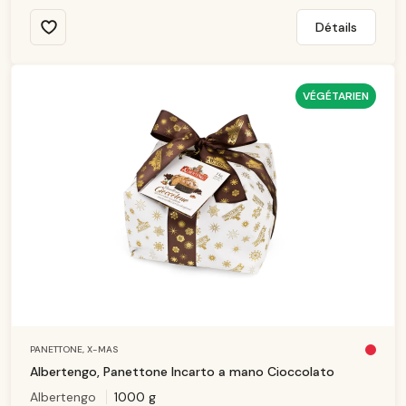
Détails
VÉGÉTARIEN
PANETTONE,
X-MAS
Pl
u
Albertengo, Panettone Incarto a mano Cioccolato
s
d
Albertengo
1000 g
is