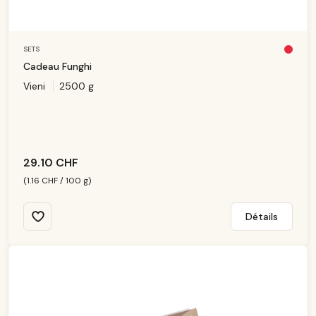
SETS
Pl
u
Cadeau Funghi
s
d
Vieni
2500 g
is
p
o
ni
b
le
29.10 CHF
(1.16 CHF / 100 g)
Détails