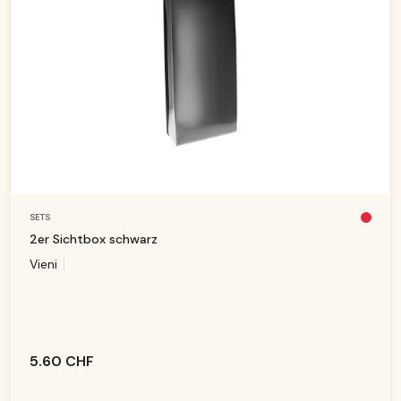
SETS
Pl
u
2er Sichtbox schwarz
s
d
Vieni
is
p
o
ni
b
le
5.60 CHF