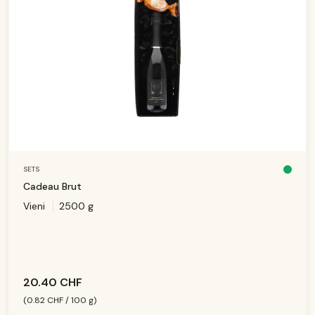
SETS
D
is
Cadeau Brut
p
o
Vieni
2500 g
ni
b
le
,
d
él
ai
d
e
li
v
20.40 CHF
r
ai
s
(0.82 CHF / 100 g)
o
n