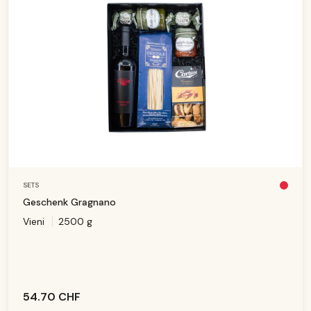
SETS
Pl
u
Geschenk Gragnano
s
d
Vieni
2500 g
is
p
o
ni
b
le
54.70 CHF