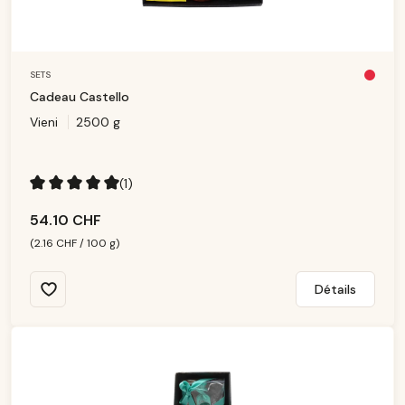
SETS
Pl
u
Cadeau Castello
s
d
Vieni
2500 g
is
p
o
ni
b
le
(1)
Note moyenne de 5 sur 5 étoiles
54.10 CHF
(2.16 CHF / 100 g)
Détails