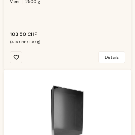
Vieni
2500 g
is
p
o
ni
b
le
103.50 CHF
(4.14 CHF / 100 g)
Détails