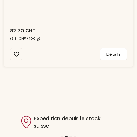
p
o
ni
b
le
82.70 CHF
(3.31 CHF / 100 g)
Détails
Expédition depuis le stock
suisse