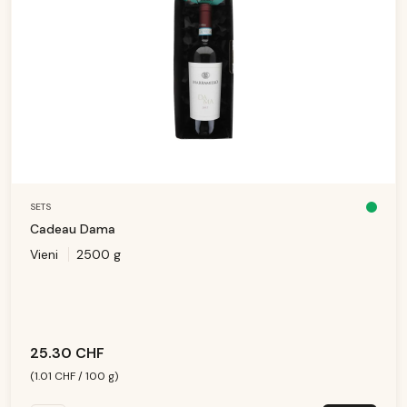
SETS
D
is
Cadeau Dama
p
o
Vieni
2500 g
ni
b
le
,
d
él
ai
d
e
li
v
25.30 CHF
r
ai
s
(1.01 CHF / 100 g)
o
n
: