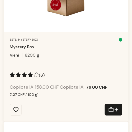
SETS,
MYSTERY BOX
D
is
Mystery Box
p
o
Vieni
6200 g
ni
b
le
,
d
él
ai
(6)
d
e
Note moyenne de 4 sur 5 étoiles
li
v
Copilote IA
158.00 CHF
Copilote IA
79.00 CHF
r
ai
s
(1.27 CHF / 100 g)
o
n
:
1
-
3
T
a
g
e