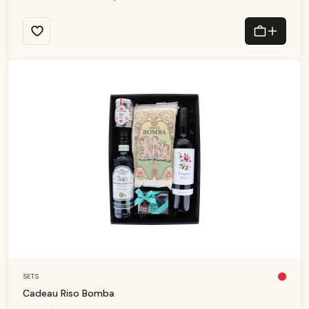
SETS
Pl
u
Cadeau Riso Bomba
s
d