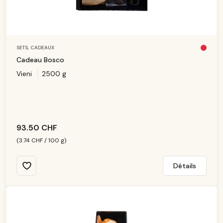
SETS,
CADEAUX
Pl
u
Cadeau Bosco
s
d
Vieni
2500 g
is
p
o
ni
b
le
93.50 CHF
(3.74 CHF / 100 g)
Détails