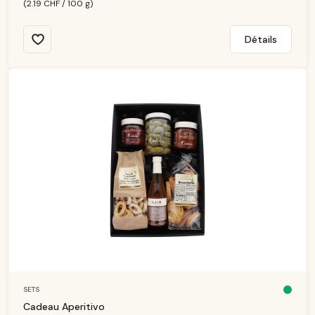
(2.19 CHF / 100 g)
Détails
SETS
D
is
Cadeau Aperitivo
p