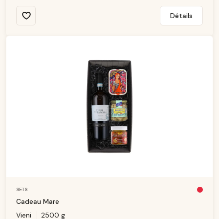
Détails
SETS
Pl
u
Cadeau Mare
s
d
Vieni
2500 g
is