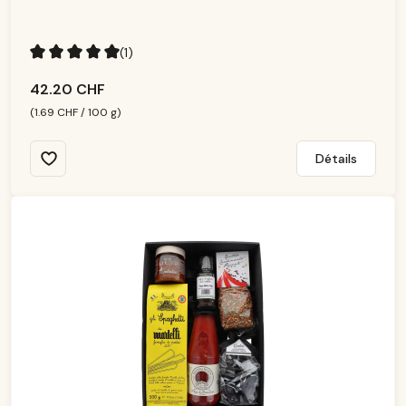
p
o
ni
b
le
(1)
Note moyenne de 5 sur 5 étoiles
42.20 CHF
(1.69 CHF / 100 g)
Détails