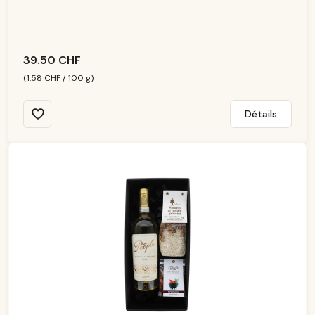
ni
b
le
39.50 CHF
(1.58 CHF / 100 g)
Détails