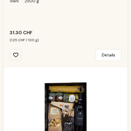
Vieni
2500 g
is
p
o
ni
b
le
31.30 CHF
(1.25 CHF / 100 g)
Détails