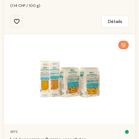
(1.14 CHF / 100 g)
Détails
SETS
D