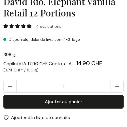
David Rio, Elephant Vanilla
Retail 12 Portions
David Rio, Elephant Vanilla Retail 12 Portions
4 évaluations
Note moyenne de 5 sur 5 étoiles
Disponible, délai de livraison : 1-3 Tage
398 g
14.90 CHF
Copilote IA
17.90 CHF
Copilote IA
(3.74 CHF* / 100 g)
Q
Ajouter au panier
Ajouter à la liste de souhaits