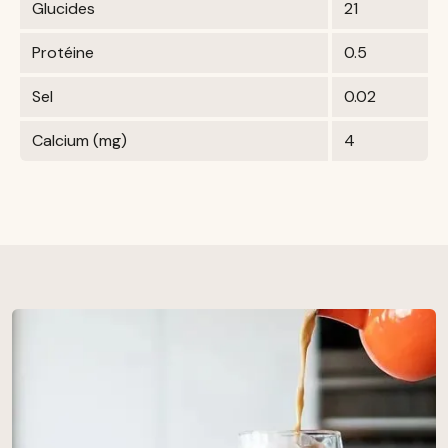
Glucides
21
Protéine
0.5
Sel
0.02
Calcium (mg)
4