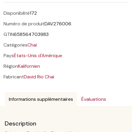
Disponibilité
172
Numéro de produit
DAV276006
GTIN
658564703983
Catégories
Chai
Pays
États-Unis d'Amérique
Région
Kalifornien
Fabricant
David Rio Chai
Informations supplémentaires
Évaluations
Description