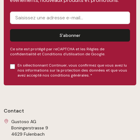
événements, nouveaux produits et promotions.
S'abonner
Ce site est protégé par reCAPTCHA et les
Règles de
confidentialité
et
Conditions d'utilisation
de Google.
En sélectionnant Continuer, vous confirmez que vous avez lu
nos
informations sur la protection des données
et que vous
avez accepté nos
conditions générales
.
*
Contact
Gustoso AG
Boningerstrasse 9
4629 Fulenbach