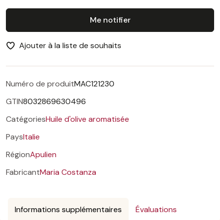
Me notifier
Ajouter à la liste de souhaits
Numéro de produit
MAC121230
GTIN
8032869630496
Catégories
Huile d'olive aromatisée
Pays
Italie
Région
Apulien
Fabricant
Maria Costanza
Informations supplémentaires
Évaluations