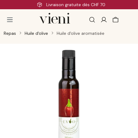
ivraison gratuite dès CHF 70
Passer au contenu principal
Repas
Huile d'olive
Huile d'olive aromatisée
Ignorer la galerie d'images