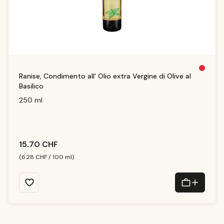
Pl
Ranise, Condimento all' Olio extra Vergine di Olive al
u
s
Basilico
d
is
p
250 ml
o
ni
b
le
15.70 CHF
(6.28 CHF / 100 ml)