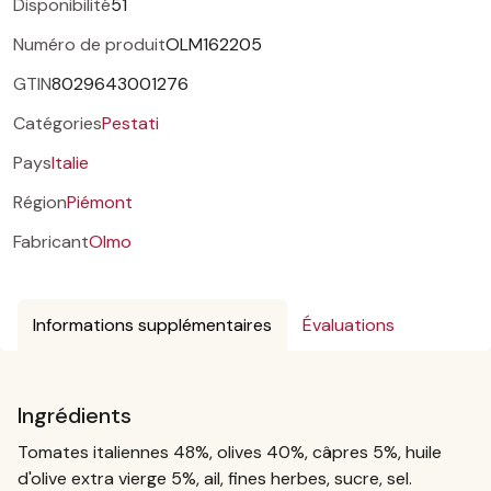
Disponibilité
51
Numéro de produit
OLM162205
GTIN
8029643001276
Catégories
Pestati
Pays
Italie
Région
Piémont
Fabricant
Olmo
Informations supplémentaires
Évaluations
Ingrédients
Tomates italiennes 48%, olives 40%, câpres 5%, huile
d'olive extra vierge 5%, ail, fines herbes, sucre, sel.