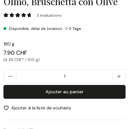
Olmo, Bruschetta con Olive
Olmo, Bruschetta con Olive
3 évaluations
Note moyenne de 4.67 sur 5 étoiles
Disponible, délai de livraison : 1-3 Tage
180 g
7.90 CHF
(4.39 CHF* / 100 g)
Q
Ajouter au panier
Ajouter à la liste de souhaits