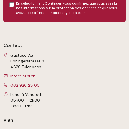
En sélectionnant Continuer, vous confirmez que vous avez lu
nos
informations sur la protection des données
et que vous
avez accepté nos
conditions générales
.
*
Contact
Gustoso AG
Boningerstrasse 9
4629 Fulenbach
info@vieni.ch
062 926 28 00
Lundi à Vendredi
08h00 - 12h00
13h30 -17h30
Vieni