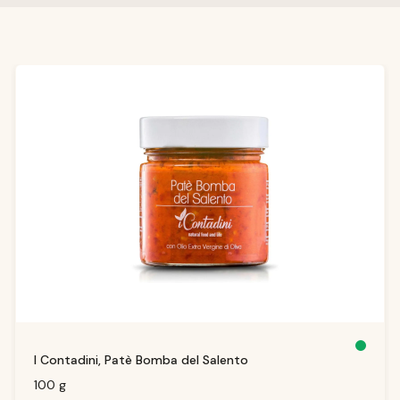
Ignorer la galerie de produits
D
I Contadini, Patè Bomba del Salento
is
p
o
100 g
ni