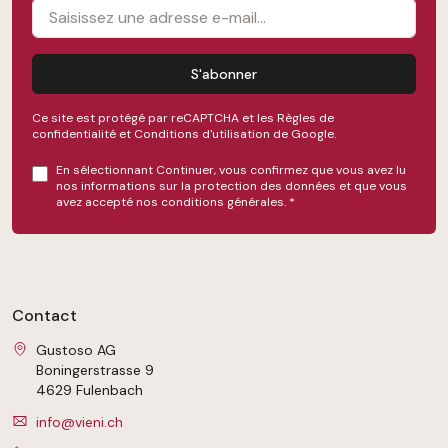
S'abonner
Ce site est protégé par reCAPTCHA et les
Règles de
confidentialité
et
Conditions d'utilisation
de Google.
En sélectionnant Continuer, vous confirmez que vous avez lu
nos
informations sur la protection des données
et que vous
avez accepté nos
conditions générales
.
*
Contact
Gustoso AG
Boningerstrasse 9
4629 Fulenbach
info@vieni.ch