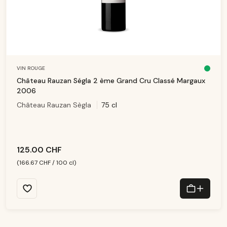
VIN ROUGE
D
is
Château Rauzan Ségla 2 ème Grand Cru Classé Margaux
p
o
2006
ni
b
Château Rauzan Sègla
75 cl
le
,
d
él
ai
d
e
li
v
125.00 CHF
r
ai
s
(166.67 CHF / 100 cl)
o
n
:
1
-
3
T
a
g
e