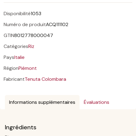
Disponibilité
1053
Numéro de produit
ACQ111102
GTIN
8012778000047
Catégories
Riz
Pays
Italie
Région
Piémont
Fabricant
Tenuta Colombara
Informations supplémentaires
Évaluations
Ingrédients