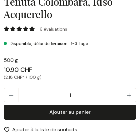
Tenuta Colombara, Riso
Acquerello
Tenuta Colombara, Riso Acquerello
6 évaluations
Note moyenne de 5 sur 5 étoiles
Disponible, délai de livraison : 1-3 Tage
500 g
10.90 CHF
(2.18 CHF* / 100 g)
Q
Ajouter au panier
Ajouter à la liste de souhaits