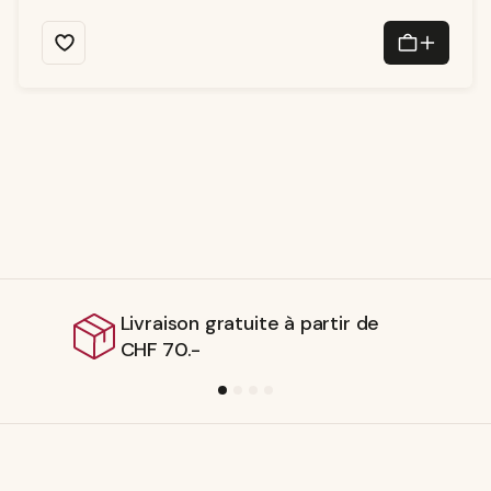
o
n
:
1
-
3
T
a
g
e
raison gratuite à partir de
Expédi
 70.-
suisse