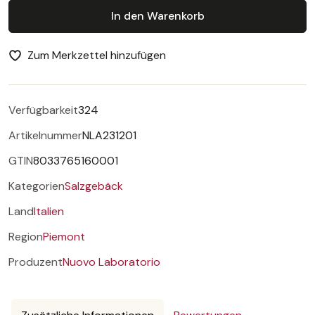
In den Warenkorb
Zum Merkzettel hinzufügen
Verfügbarkeit
324
Artikelnummer
NLA231201
GTIN
8033765160001
Kategorien
Salzgebäck
Land
Italien
Region
Piemont
Produzent
Nuovo Laboratorio