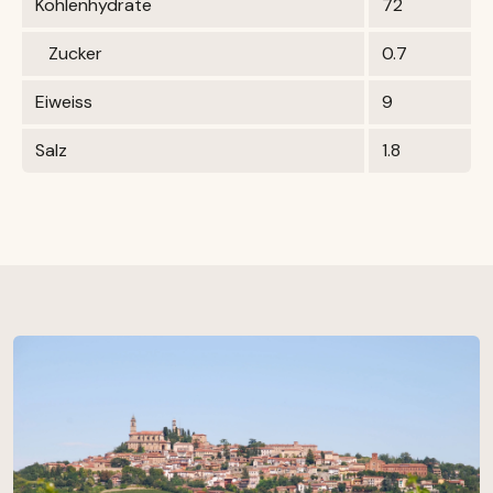
Kohlenhydrate
72
Zucker
0.7
Eiweiss
9
Salz
1.8