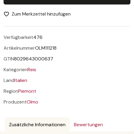
Zum Merkzettel hinzufügen
Verfügbarkeit
476
Artikelnummer
OLM111218
GTIN
8029643000637
Kategorien
Reis
Land
Italien
Region
Piemont
Produzent
Olmo
Zusätzliche Informationen
Bewertungen