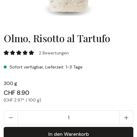
Olmo, Risotto al Tartufo
Olmo, Risotto al Tartufo
2 Bewertungen
Durchschnittliche Bewertung von 5 von 5 Sternen
Sofort verfügbar, Lieferzeit: 1-3 Tage
300 g
CHF 8.90
(CHF 2.97* / 100 g)
P
In den Warenkorb