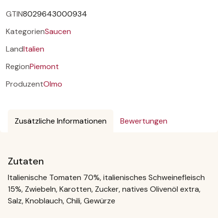
GTIN
8029643000934
Kategorien
Saucen
Land
Italien
Region
Piemont
Produzent
Olmo
Zusätzliche Informationen
Bewertungen
Zutaten
Italienische Tomaten 70%, italienisches Schweinefleisch
15%, Zwiebeln, Karotten, Zucker, natives Olivenöl extra,
Salz, Knoblauch, Chili, Gewürze