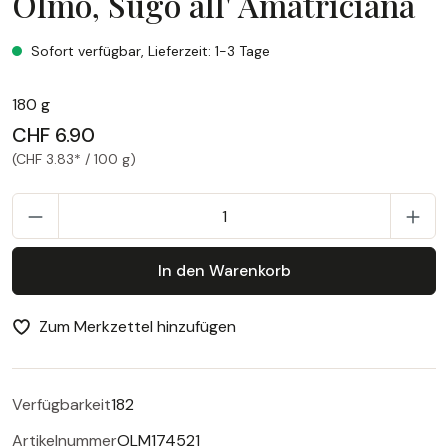
Olmo, Sugo all' Amatriciana
Olmo, Sugo all' Amatriciana
Sofort verfügbar, Lieferzeit: 1-3 Tage
180 g
CHF 6.90
(CHF 3.83* / 100 g)
P
In den Warenkorb
Zum Merkzettel hinzufügen
Verfügbarkeit
182
Artikelnummer
OLM174521