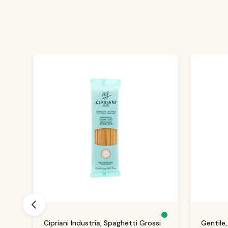
Produktgalerie überspringen
S
S
Cipriani Industria, Spaghetti Grossi
Gentile
o
o