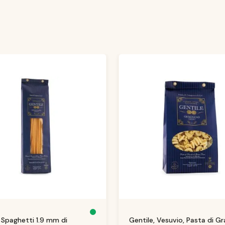
S
, Spaghetti 1.9 mm di
Gentile, Vesuvio, Pasta di G
o