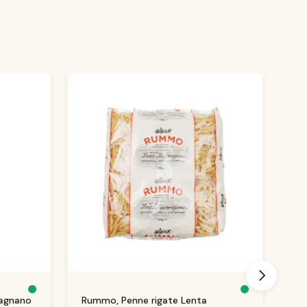
S
S
ragnano
Rummo, Penne rigate Lenta
Ru
o
o