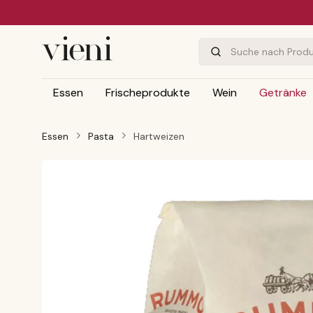
m Hauptinhalt springen
Zur Suche springen
Zur Hauptnavigation springen
Essen
Frischeprodukte
Wein
Getränke
Essen
Pasta
Hartweizen
Bildergalerie überspringen