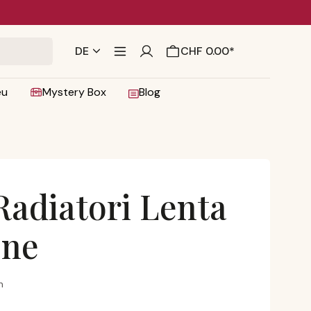
DE
CHF 0.00*
eu
Mystery Box
Blog
adiatori Lenta
one
razione
n
 von 4.83 von 5 Sternen