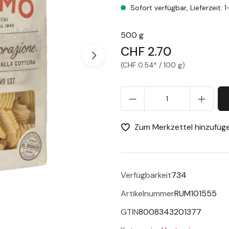
Sofort verfügbar, Lieferzeit: 
500 g
CHF 2.70
(CHF 0.54* / 100 g)
Pr
Zum Merkzettel hinzufüg
Verfügbarkeit
734
Artikelnummer
RUM101555
GTIN
8008343201377