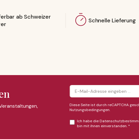
ferbar ab Schweizer
Schnelle Lieferung
ger
en
Diese Seite ist durch reCAPTCHA gesch
 Veranstaltungen,
Nutzungsbedingungen
.
Ich habe die
Datenschutzbestimm
bin mit ihnen einverstanden.
*