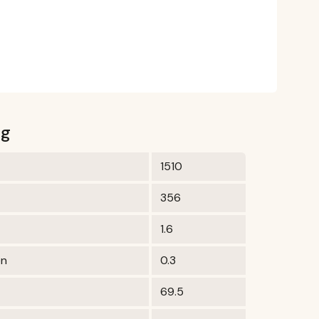
0g
1510
356
1.6
en
0.3
69.5