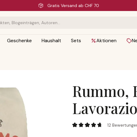
Schnelle Lieferung
Geschenke
Haushalt
Sets
Aktionen
N
Rummo, R
Lavorazi
Rummo, Radiatori Lenta Lavo
12 Bewertunge
Durchschnittliche Bewertung