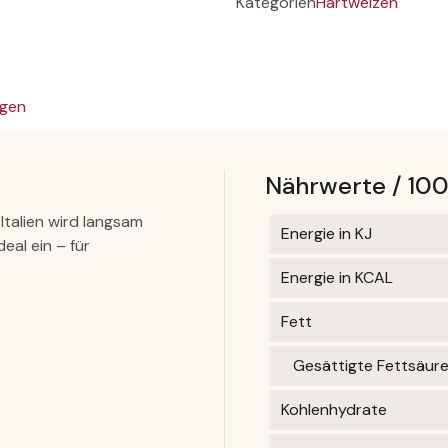
Kategorien
Hartweizen
gen
Nährwerte / 10
talien wird langsam
Energie in KJ
eal ein – für
Energie in KCAL
Fett
Gesättigte Fettsäur
Kohlenhydrate