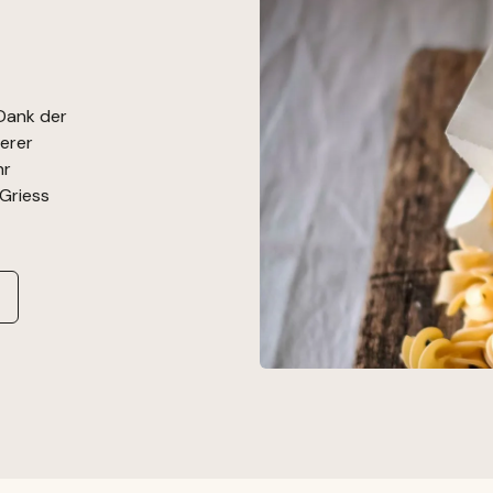
 Dank der
erer
hr
Griess