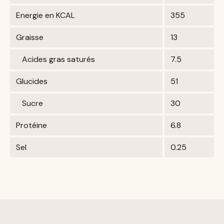
Energie en KCAL
355
Graisse
13
Acides gras saturés
7.5
Glucides
51
Sucre
30
Protéine
6.8
Sel
0.25