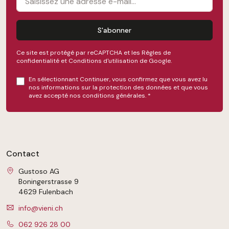
S'abonner
Ce site est protégé par reCAPTCHA et les
Règles de
confidentialité
et
Conditions d'utilisation
de Google.
En sélectionnant Continuer, vous confirmez que vous avez lu
nos
informations sur la protection des données
et que vous
avez accepté nos
conditions générales
.
*
Contact
Gustoso AG
Boningerstrasse 9
4629 Fulenbach
info@vieni.ch
062 926 28 00