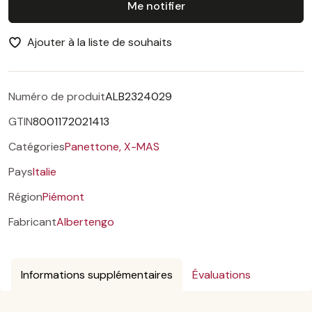
Me notifier
Ajouter à la liste de souhaits
Numéro de produit
ALB2324029
GTIN
8001172021413
Catégories
Panettone,
X-MAS
Pays
Italie
Région
Piémont
Fabricant
Albertengo
Informations supplémentaires
Évaluations