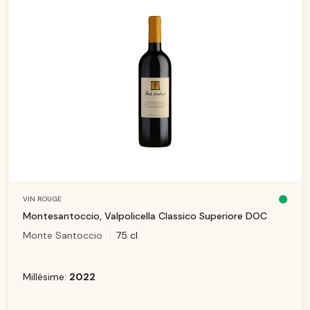
VIN ROUGE
D
is
Montesantoccio, Valpolicella Classico Superiore DOC
p
o
Monte Santoccio
75 cl
ni
b
le
,
d
él
Millésime:
2022
ai
d
e
li
v