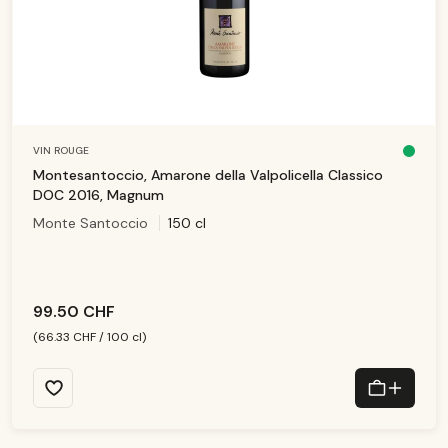
VIN ROUGE
D
is
Montesantoccio, Amarone della Valpolicella Classico
p
o
DOC 2016, Magnum
ni
b
Monte Santoccio
150 cl
le
,
d
él
ai
d
e
li
v
99.50 CHF
r
ai
s
(66.33 CHF / 100 cl)
o
n
:
1
-
3
T
a
g
e