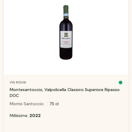
VIN ROUGE
D
is
Montesantoccio, Valpolicella Classico Superiore Ripasso
p
o
DOC
ni
b
Monte Santoccio
75 cl
le
,
d
él
Millésime:
2022
ai
d
e
li
v
r