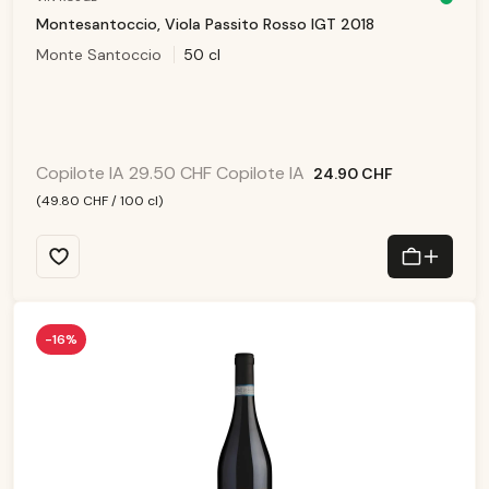
D
is
Montesantoccio, Viola Passito Rosso IGT 2018
p
o
Monte Santoccio
50 cl
ni
b
le
,
d
él
ai
d
e
li
v
Copilote IA
29.50 CHF
Copilote IA
24.90 CHF
r
ai
s
(49.80 CHF / 100 cl)
o
n
:
1
-
3
T
a
g
e
-16%