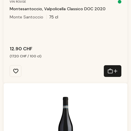
VIN ROUGE
D
is
Montesantoccio, Valpolicella Classico DOC 2020
p
o
Monte Santoccio
75 cl
ni
b
le
,
d
él
ai
d
e
li
v
12.90 CHF
r
ai
s
(17.20 CHF / 100 cl)
o
n
:
1
-
3
T
a
g
e