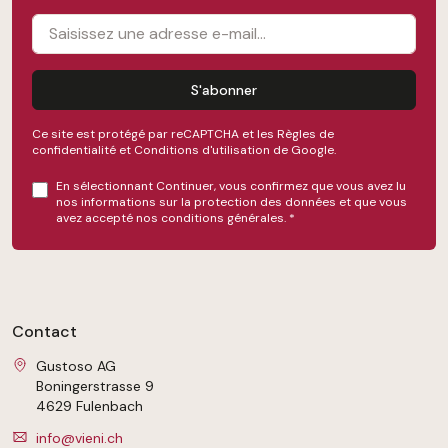
S'abonner
Ce site est protégé par reCAPTCHA et les
Règles de
confidentialité
et
Conditions d'utilisation
de Google.
En sélectionnant Continuer, vous confirmez que vous avez lu
nos
informations sur la protection des données
et que vous
avez accepté nos
conditions générales
.
*
Contact
Gustoso AG
Boningerstrasse 9
4629 Fulenbach
info@vieni.ch