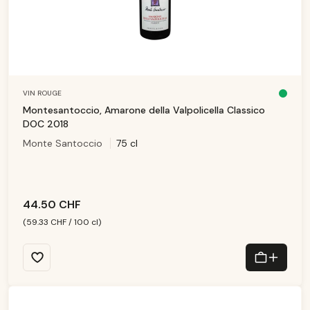
VIN ROUGE
D
is
Montesantoccio, Amarone della Valpolicella Classico
p
o
DOC 2018
ni
b
Monte Santoccio
75 cl
le
,
d
él
ai
d
e
li
v
44.50 CHF
r
ai
s
(59.33 CHF / 100 cl)
o
n
:
1
-
3
T
a
g
e