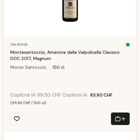
VIN ROUGE
D
is
Montesantoccio, Amarone della Valpolicella Classico
p
o
DOC 2017, Magnum
ni
b
Monte Santoccio
150 cl
le
,
d
él
ai
d
e
li
v
Copilote IA
99.50 CHF
Copilote IA
83.90 CHF
r
ai
s
(55.93 CHF / 100 cl)
o
n
:
1
-
3
T
a
g
e