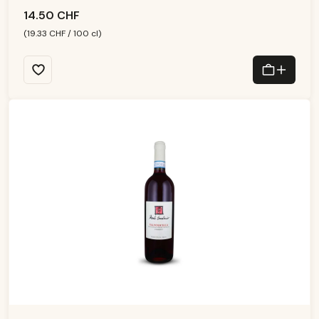
r
ai
14.50 CHF
s
o
n
(19.33 CHF / 100 cl)
:
1
-
3
T
a
g
e