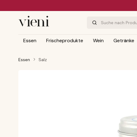
m Hauptinhalt springen
Zur Suche springen
Zur Hauptnavigation springen
Essen
Frischeprodukte
Wein
Getränke
Essen
Salz
Bildergalerie überspringen