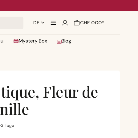
DE
CHF 0.00*
eu
Mystery Box
Blog
tique, Fleur de
nille
la Vanille
1-3 Tage