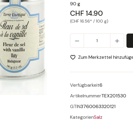
90 g
CHF 14.90
(CHF 16.56* / 100 g)
Pr
Zum Merkzettel hinzufüg
Verfügbarkeit
6
Artikelnummer
TEX201530
GTIN
3760063320121
Kategorien
Salz