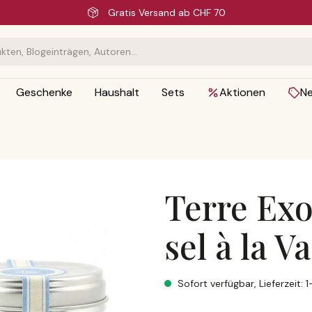
Schnelle Lieferung
Geschenke
Haushalt
Sets
Aktionen
N
Terre Exo
sel à la Va
Terre Exotique, Fleur de sel à 
Sofort verfügbar, Lieferzeit: 