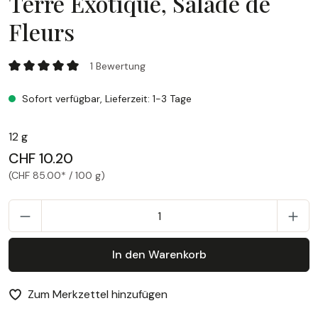
Terre Exotique, Salade de
Fleurs
Terre Exotique, Salade de Fleurs
1 Bewertung
Durchschnittliche Bewertung von 5 von 5 Sternen
Sofort verfügbar, Lieferzeit: 1-3 Tage
12 g
CHF 10.20
(CHF 85.00* / 100 g)
P
In den Warenkorb
Zum Merkzettel hinzufügen