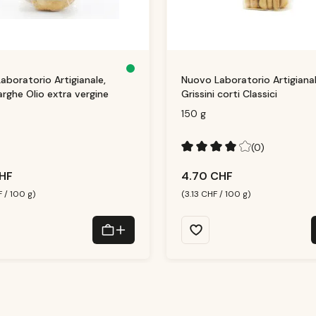
D
aboratorio Artigianale,
Nuovo Laboratorio Artigianal
is
p
arghe Olio extra vergine
Grissini corti Classici
o
ni
b
150 g
le
,
d
él
ai
(0)
d
e
Note moyenne de 4 sur 5 éto
li
CHF
4.70 CHF
v
r
ai
 / 100 g)
(3.13 CHF / 100 g)
s
o
n
:
1
-
3
T
a
g
e