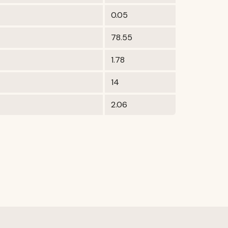
0.05
78.55
1.78
14
2.06