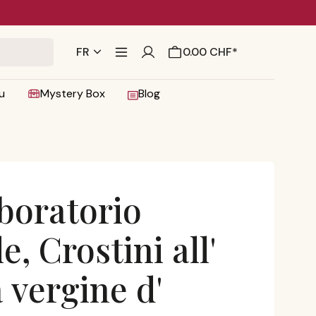
FR
0.00 CHF*
u
Mystery Box
Blog
boratorio
e, Crostini all'
 vergine d'