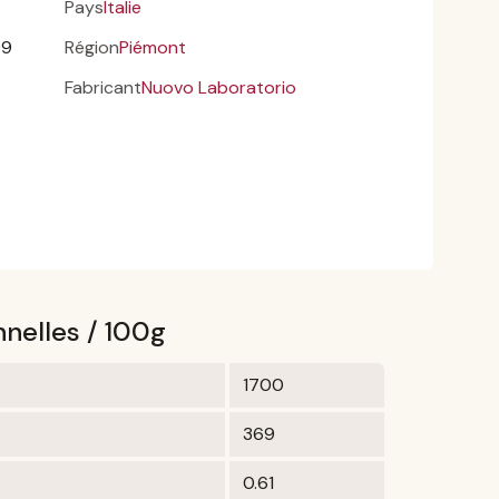
Pays
Italie
09
Région
Piémont
Fabricant
Nuovo Laboratorio
nnelles / 100g
1700
369
0.61