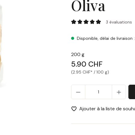
Oliva
Nuovo Laboratorio Artigianale,
3 évaluations
Note moyenne de 5 sur 5 éto
Disponible, délai de livraison 
200 g
5.90 CHF
(2.95 CHF* / 100 g)
Qu
Ajouter à la liste de souh