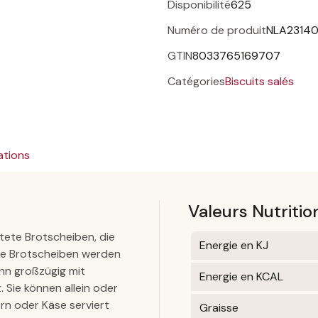
Disponibilité
625
Numéro de produit
NLA2314
GTIN
8033765169707
Catégories
Biscuits salés
ations
Valeurs Nutritio
östete Brotscheiben, die
Energie en KJ
Die Brotscheiben werden
ann großzügig mit
Energie en KCAL
 Sie können allein oder
rn oder Käse serviert
Graisse