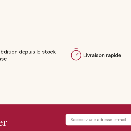
édition depuis le stock
Livraison rapide
sse
er