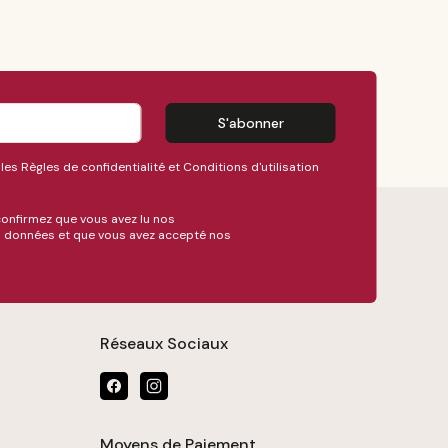
S'abonner
 les
Règles de confidentialité
et
Conditions d'utilisation
confirmez que vous avez lu nos
es données
et que vous avez accepté nos
Réseaux Sociaux
Moyens de Paiement