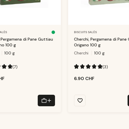
SALÉS
BISCUITS SALÉS
D
is
, Pergamena di Pane Guttiau
Cherchi, Pergamena di Pane 
p
o
no 100 g
Origano 100 g
ni
b
100 g
le
Cherchi
100 g
,
d
él
ai
(7)
(3)
d
e
enne de 5 sur 5 étoiles
Note moyenne de 5 sur 5 éto
li
v
HF
6.90 CHF
r
ai
s
o
n
:
1
-
3
T
a
g
e