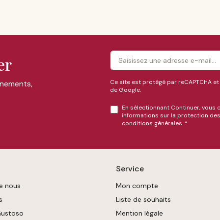
er
Ce site est protégé par reCAPTCHA et
énements,
de Google.
En sélectionnant Continuer, vous 
informations sur la protection d
conditions générales
.
*
Service
e nous
Mon compte
s
Liste de souhaits
Gustoso
Mention légale