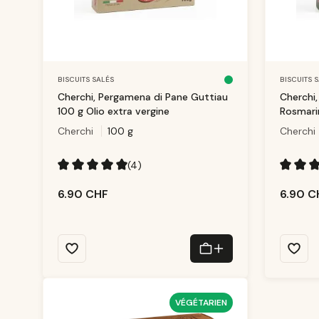
BISCUITS SALÉS
BISCUITS 
D
is
Cherchi, Pergamena di Pane Guttiau
Cherchi
p
o
100 g Olio extra vergine
Rosmari
ni
b
Cherchi
100 g
le
Cherchi
,
d
él
ai
(4)
d
e
Note moyenne de 5 sur 5 étoiles
Note moy
li
v
6.90 CHF
6.90 C
r
ai
s
o
n
:
1
-
3
T
a
g
e
VÉGÉTARIEN