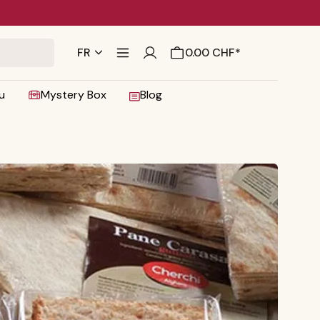
rapide
FR
0.00 CHF*
u
Mystery Box
Blog