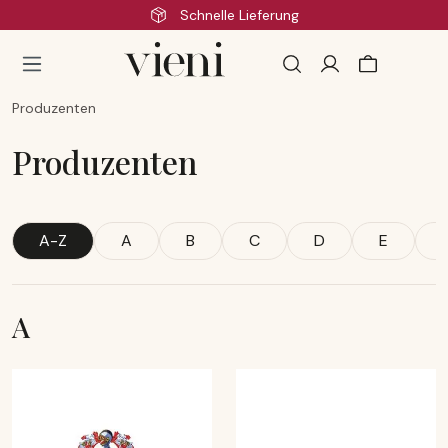
Schnelle Lieferung
Zum Hauptinhalt springen
Produzenten
Produzenten
A-Z
A
B
C
D
E
A