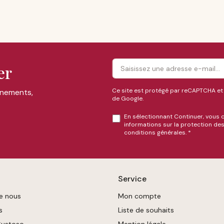
er
Ce site est protégé par reCAPTCHA et
énements,
de Google.
En sélectionnant Continuer, vous 
informations sur la protection d
conditions générales
.
*
Service
e nous
Mon compte
s
Liste de souhaits
Gustoso
Mention légale