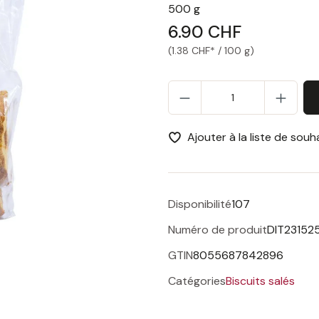
500 g
6.90 CHF
(1.38 CHF* / 100 g)
Qu
Ajouter à la liste de souh
Disponibilité
107
Numéro de produit
DIT23152
GTIN
8055687842896
Catégories
Biscuits salés