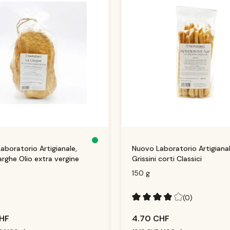
D
aboratorio Artigianale,
Nuovo Laboratorio Artigianal
is
p
arghe Olio extra vergine
Grissini corti Classici
o
ni
b
150 g
le
,
d
él
ai
(0)
d
e
Note moyenne de 4 sur 5 éto
li
CHF
4.70 CHF
v
r
ai