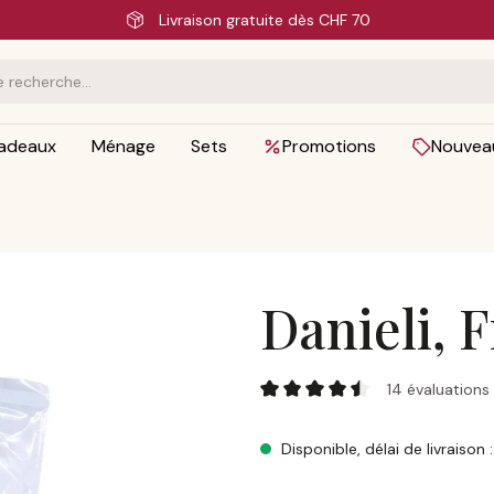
Livraison rapide
adeaux
Ménage
Sets
Promotions
Nouvea
Danieli, 
Danieli, Frise di Grano
14 évaluations
Note moyenne de 4.5 sur 5 ét
Disponible, délai de livraison 