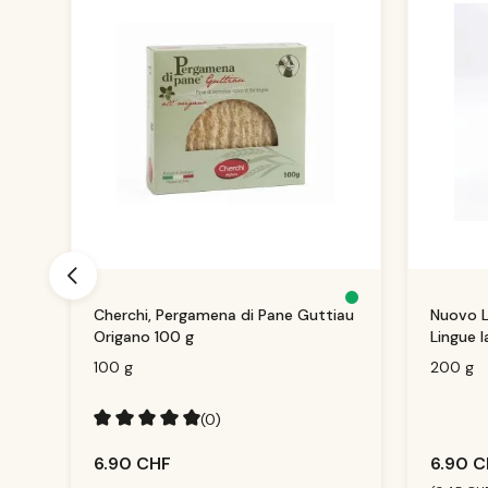
D
D
Cherchi, Pergamena di Pane Guttiau
Nuovo L
is
is
p
p
Origano 100 g
Lingue l
o
o
ni
ni
b
b
100 g
200 g
le
le
,
,
d
d
él
él
ai
(0)
ai
d
d
e
e
Note moyenne de 5 sur 5 étoiles
li
li
6.90 CHF
6.90 
v
v
r
r
ai
ai