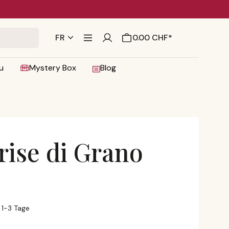
FR
0.00 CHF*
u
Mystery Box
Blog
Frise di Grano
oiles
: 1-3 Tage