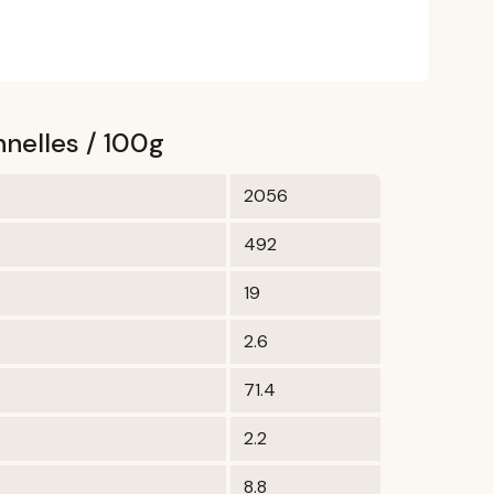
nnelles / 100g
2056
492
19
2.6
71.4
2.2
8.8