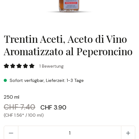
Trentin Aceti, Aceto di Vino
Aromatizzato al Peperoncino
Trentin Aceti, Aceto di Vino Aromatizzato al Peperoncino
1 Bewertung
Durchschnittliche Bewertung von 5 von 5 Sternen
Sofort verfügbar, Lieferzeit: 1-3 Tage
250 ml
CHF 7.40
CHF 3.90
(CHF 1.56* / 100 ml)
P