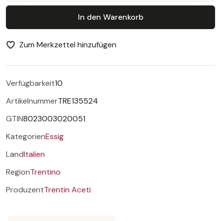
In den Warenkorb
Zum Merkzettel hinzufügen
Verfügbarkeit
10
Artikelnummer
TRE135524
GTIN
8023003020051
Kategorien
Essig
Land
Italien
Region
Trentino
Produzent
Trentin Aceti