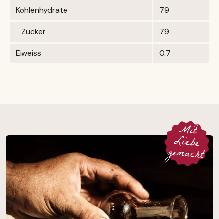
Kohlenhydrate
79
Zucker
79
Eiweiss
0.7
M
it
Liebe
gemacht