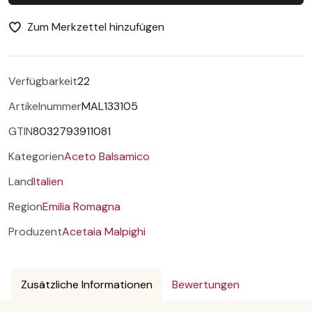
Zum Merkzettel hinzufügen
Verfügbarkeit
22
Artikelnummer
MAL133105
GTIN
8032793911081
Kategorien
Aceto Balsamico
Land
Italien
Region
Emilia Romagna
Produzent
Acetaia Malpighi
Zusätzliche Informationen
Bewertungen