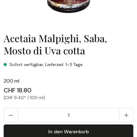
Acetaia Malpighi, Saba,
Mosto di Uva cotta
Acetaia Malpighi, Saba, Mosto di Uva cotta
Sofort verfügbar, Lieferzeit: 1-3 Tage
200 ml
CHF 18.80
(CHF 9.40* / 100 ml)
P
In den Warenkorb