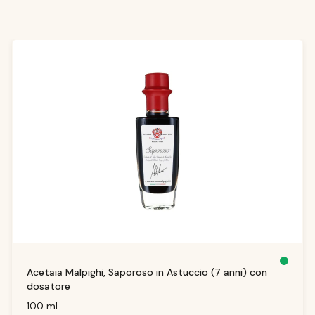
Produktgalerie überspringen
S
Acetaia Malpighi, Saporoso in Astuccio (7 anni) con
o
f
dosatore
o
r
t
100 ml
v