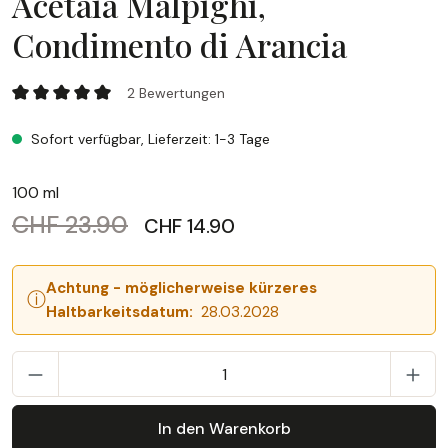
Acetaia Malpighi,
Condimento di Arancia
Acetaia Malpighi, Condimento di Arancia
2 Bewertungen
Durchschnittliche Bewertung von 5 von 5 Sternen
Sofort verfügbar, Lieferzeit: 1-3 Tage
100 ml
CHF 23.90
CHF 14.90
Achtung - möglicherweise kürzeres
ⓘ
Haltbarkeitsdatum:
28.03.2028
P
In den Warenkorb