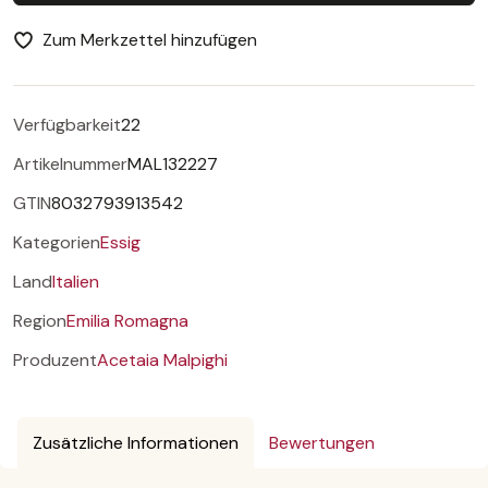
Zum Merkzettel hinzufügen
Verfügbarkeit
22
Artikelnummer
MAL132227
GTIN
8032793913542
Kategorien
Essig
Land
Italien
Region
Emilia Romagna
Produzent
Acetaia Malpighi
Zusätzliche Informationen
Bewertungen