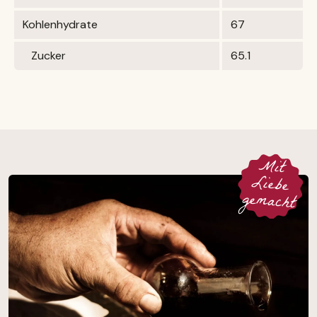
Kohlenhydrate
67
Zucker
65.1
M
it
Liebe
gemacht