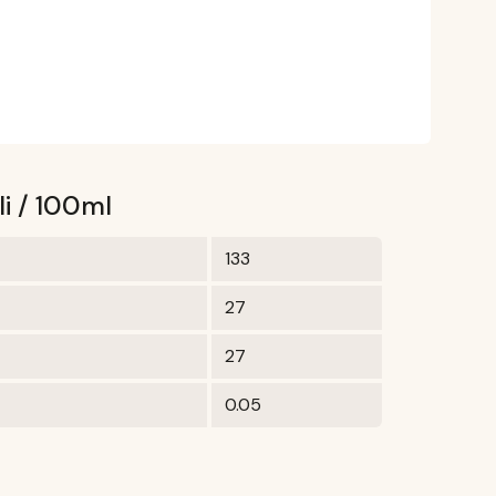
li / 100ml
133
27
27
0.05