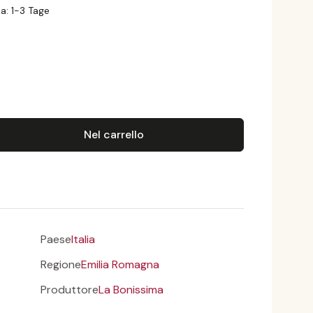
ceto Balsamico di Modena (3 anni)
a: 1-3 Tage
ntità del prodotto: inserisci la quantità 
Nel carrello
Paese
Italia
Regione
Emilia Romagna
Produttore
La Bonissima