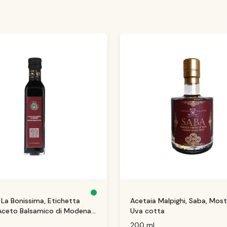
D
 La Bonissima, Etichetta
Acetaia Malpighi, Saba, Most
is
p
Aceto Balsamico di Modena
Uva cotta
o
ni
b
200 ml