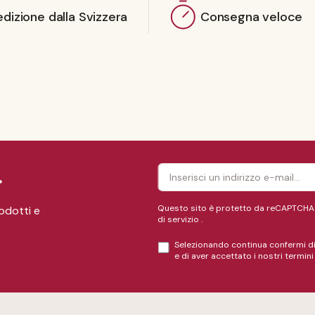
dizione dalla Svizzera
Consegna veloce
r
Questo sito è protetto da reCAPTCHA e
rodotti e
di servizio
.
Selezionando continua confermi di
e di aver accettato i nostri
termini