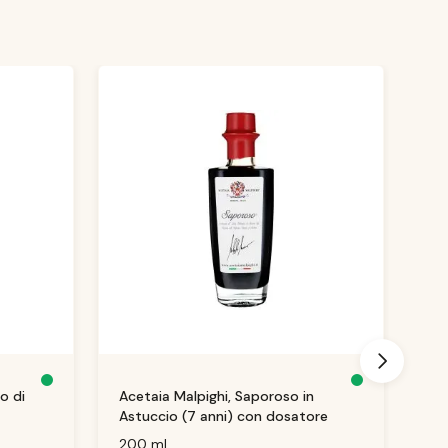
D
D
o di
Acetaia Malpighi, Saporoso in
Ac
is
is
p
p
Astuccio (7 anni) con dosatore
Ba
o
o
ni
ni
Bi
b
b
200 ml
25