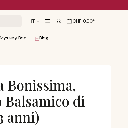
IT
CHF 0.00*
Mystery Box
Blog
a Bonissima,
o Balsamico di
 anni)