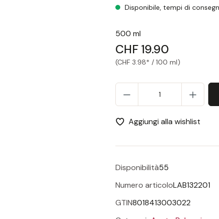
Acetaia La Bonissima, Blu, A
Disponibile, tempi di consegn
500 ml
CHF 19.90
(CHF 3.98* / 100 ml)
Qua
Aggiungi alla wishlist
Disponibilità
55
Numero articolo
LAB132201
GTIN
8018413003022