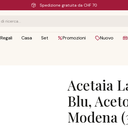
Consegna veloce
Regali
Casa
Set
Promozioni
Nuovo
Acetaia L
Blu, Acet
Modena (3