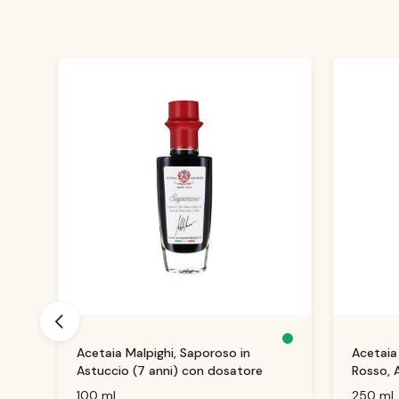
Salta la galleria dei prodotti
D
D
to
Acetaia Malpighi, Saporoso in
Acetaia
is
is
p
p
Astuccio (7 anni) con dosatore
Rosso, 
o
o
ni
ni
(5 anni)
b
b
100 ml
250 ml