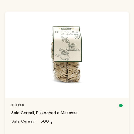
Ignorer la galerie de produits
BLÉ DUR
D
is
Sala Cereali, Pizzocheri a Matassa
p
o
Sala Cereali
500 g
ni
b
le
,
d