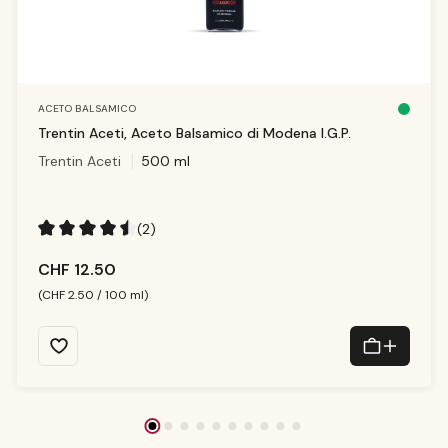
ACETO BALSAMICO
S
o
Trentin Aceti, Aceto Balsamico di Modena I.G.P.
f
o
Trentin Aceti
500 ml
r
t
v
e
rf
ü
g
(2)
b
a
Durchschnittliche Bewertung von 4.5 von 5 Sternen
r,
Li
CHF 12.50
e
f
e
(CHF 2.50 / 100 ml)
r
z
ei
t:
1
-
3
T
a
g
e