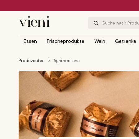
m Hauptinhalt springen
Zur Suche springen
Zur Hauptnavigation springen
Essen
Frischeprodukte
Wein
Getränke
Produzenten
Agrimontana