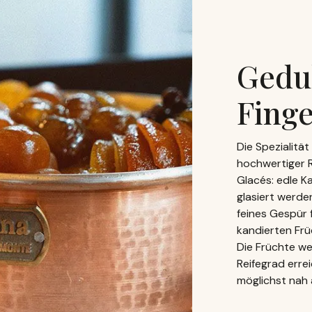
Gedul
Finge
Die Spezialitä
hochwertiger 
Glacés: edle Ka
glasiert werde
feines Gespür 
kandierten Frü
Die Früchte we
Reifegrad erre
möglichst nah 