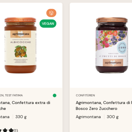
VEGAN
EN,
TEST FATIMA
CONFITÜREN
S
o
tana, Confettura extra di
Agrimontana, Confettura di F
f
o
che
Bosco Zero Zucchero
r
t
ntana
330 g
v
Agrimontana
300 g
e
rf
ü
g
(1)
b