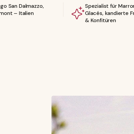
rgo San Dalmazzo,
Spezialist für Marro
mont – Italien
Glacés, kandierte F
& Konfitüren