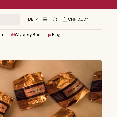
DE
CHF 0.00*
eu
Mystery Box
Blog