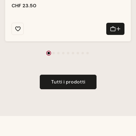
d
i
CHF 23.50
c
o
n
s
e
g
n
a:
1
-
3
T
a
g
e
Tutti i prodotti