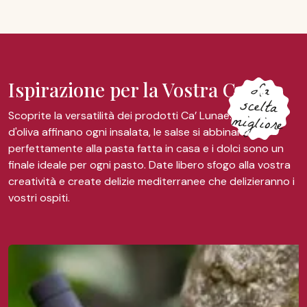
La
scelta
Ispirazione per la Vostra Cucina
migliore
Scoprite la versatilità dei prodotti Ca’ Lunae. I nostri oli
d'oliva affinano ogni insalata, le salse si abbinano
perfettamente alla pasta fatta in casa e i dolci sono un
finale ideale per ogni pasto. Date libero sfogo alla vostra
creatività e create delizie mediterranee che delizieranno i
vostri ospiti.