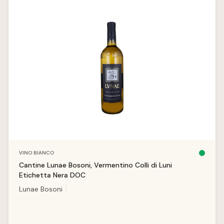
Salta la galleria dei prodotti
VINO BIANCO
D
is
Cantine Lunae Bosoni, Vermentino Colli di Luni
p
o
Etichetta Nera DOC
ni
b
Lunae Bosoni
il
e,
t
e
m
p
i